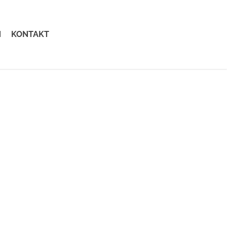
N
KONTAKT