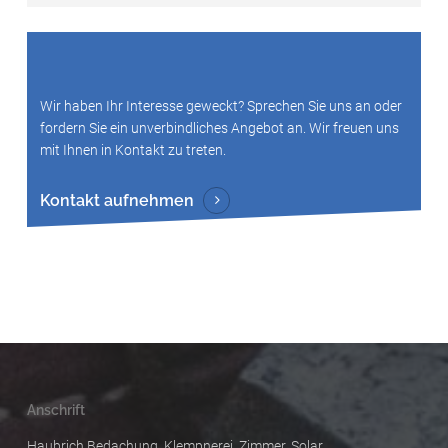
Wir haben Ihr Interesse geweckt? Sprechen Sie uns an oder
fordern Sie ein unverbindliches Angebot an. Wir freuen uns
mit Ihnen in Kontakt zu treten.
Kontakt aufnehmen
Anschrift
Haubrich Bedachung, Klempnerei, Zimmer, Solar