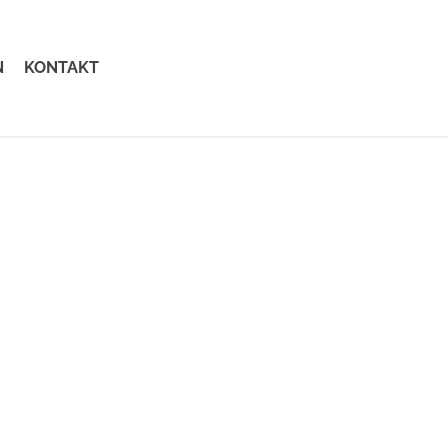
N
KONTAKT