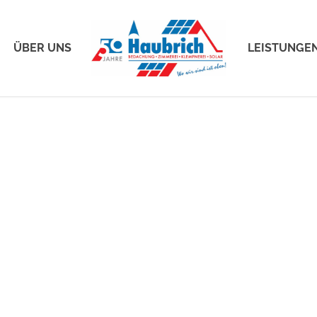
ÜBER UNS
LEISTUNGE